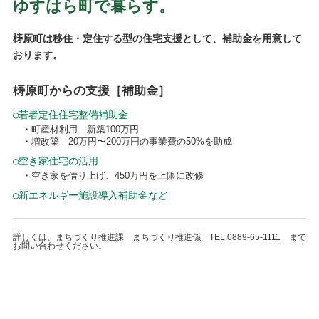
ゆすはら町で暮らす。
梼原町は移住・定住する型の住宅支援として、補助金を用意して
おります。
梼原町からの支援［補助金］
○
若者定住住宅整備補助金
・町産材利用 新築100万円
・増改築 20万円〜200万円の事業費の50%を助成
○
空き家住宅の活用
・空き家を借り上げ、450万円を上限に改修
○
新エネルギー施設導入補助金など
詳しくは、まちづくり推進課 まちづくり推進係 TEL.0889-65-1111 まで
お問い合わせください。