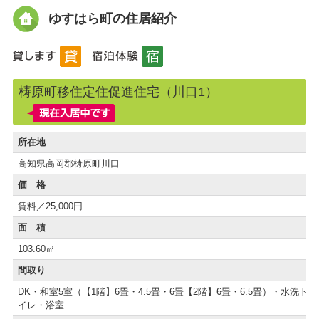
ゆすはら町の住居紹介
梼原町移住定住促進住宅（川口1）
所在地
高知県高岡郡梼原町川口
価 格
賃料／25,000円
面 積
103.60㎡
間取り
DK・和室5室（【1階】6畳・4.5畳・6畳【2階】6畳・6.5畳）・水洗ト
イレ・浴室